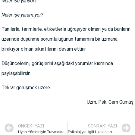
Neler işe yarıyor?
Neler işe yaramıyor?
Tanılarla, terimlerle, etiketlerle uğraşıyor olman ya da bunların
üzerinde düşünme sorumluluğunun tamamını bir uzmana
bırakıyor olman sıkıntılarını devam ettirir.
Düşüncelerini, görüşlerini aşağıdaki yorumlar kısmında
paylaşabilirsin.
Tekrar görüşmek üzere
Uzm. Psk. Cem Gümüş
ÖNCEKI YAZI
SONRAKI YAZI
Uyan Yöntemiyle Travmaları Geride Bırakmanın 4 Yolu Nedir?
Psikolojiyle İlgili Uzmanların Hap Bilgiler ve Reçeteler Vermesi Doğru mudur?