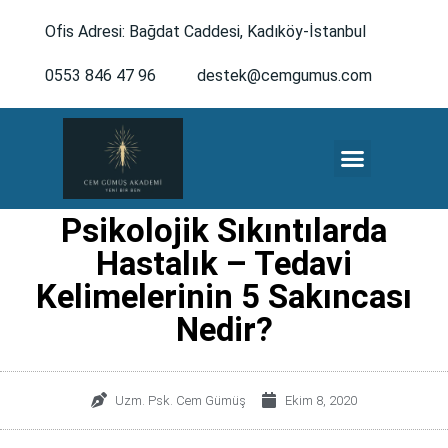
Ofis Adresi: Bağdat Caddesi, Kadıköy-İstanbul
0553 846 47 96
destek@cemgumus.com
MESLEKTAŞLARA ÖZEL
Psikolojik Sıkıntılarda
Hastalık – Tedavi
Kelimelerinin 5 Sakıncası
Nedir?
Uzm. Psk. Cem Gümüş
Ekim 8, 2020