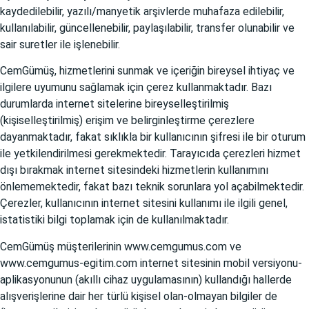
kaydedilebilir, yazılı/manyetik arşivlerde muhafaza edilebilir,
kullanılabilir, güncellenebilir, paylaşılabilir, transfer olunabilir ve
sair suretler ile işlenebilir.
CemGümüş, hizmetlerini sunmak ve içeriğin bireysel ihtiyaç ve
ilgilere uyumunu sağlamak için çerez kullanmaktadır. Bazı
durumlarda internet sitelerine bireyselleştirilmiş
(kişiselleştirilmiş) erişim ve belirginleştirme çerezlere
dayanmaktadır, fakat sıklıkla bir kullanıcının şifresi ile bir oturum
ile yetkilendirilmesi gerekmektedir. Tarayıcıda çerezleri hizmet
dışı bırakmak internet sitesindeki hizmetlerin kullanımını
önlememektedir, fakat bazı teknik sorunlara yol açabilmektedir.
Çerezler, kullanıcının internet sitesini kullanımı ile ilgili genel,
istatistiki bilgi toplamak için de kullanılmaktadır.
CemGümüş müşterilerinin
www.cemgumus.com
ve
www.cemgumus-egitim.com
internet sitesinin mobil versiyonu-
aplikasyonunun (akıllı cihaz uygulamasının) kullandığı hallerde
alışverişlerine dair her türlü kişisel olan-olmayan bilgiler de