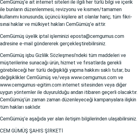
CemGümüş’e ait internet siteleri ile ilgili her türlü bilgi ve içerik
ile bunların düzenlenmesi, revizyonu ve kısmen/tamamen
kullanımı konusunda; üçüncü kişilere ait olanlar hariç; tüm fikri-
sınai haklar ve mülkiyet hakları CemGümüş’e aittir.
CemGümüş üyelik iptal işleminizi eposta@cemgumus.com
adresine e-mail göndererek gerçekleştirebilirsiniz.
CemGümüş işbu Gizlilik Sözleşmesi’ndeki tüm maddeleri ve
müşterilerine sunacağı ürün, hizmet ve fırsatlarda gerekli
görebileceği her türlü değişikliği yapma hakkını saklı tutar; bu
değişiklikler CemGümüş ve/veya
www.cemgumus.com
ve
www.cemgumus-egitim.com
internet sitesinden veya diğer
uygun yöntemler ile duyurulduğu andan itibaren geçerli olacaktır.
CemGümüş’ün zaman zaman düzenleyeceği kampanyalara ilişkin
tüm hakları saklıdır.
CemGümüş’e aşağıda yer alan iletişim bilgilerinden ulaşabilirsiniz.
CEM GÜMÜŞ ŞAHIS ŞİRKETİ