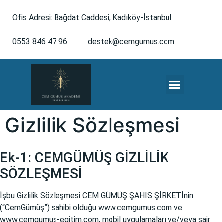
Ofis Adresi: Bağdat Caddesi, Kadıköy-İstanbul
0553 846 47 96
destek@cemgumus.com
MESLEKTAŞLARA ÖZEL
Gizlilik Sözleşmesi
Ek-1: CEMGÜMÜŞ GİZLİLİK
SÖZLEŞMESİ
İşbu Gizlilik Sözleşmesi CEM GÜMÜŞ ŞAHIS ŞİRKETİnin
(“CemGümüş”) sahibi olduğu
www.cemgumus.com
ve
www.cemgumus-egitim.com
, mobil uygulamaları ve/veya sair