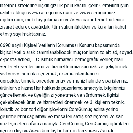
internet sitelerine ilişkin gizlilik politikasını içerir. CemGümüş’ün
sahibi olduğu
www.cemgumus.com
ve
www.cemgumus-
egitim.com
, mobil uygulamaları ve/veya sair internet sitesini
ziyaret ederek aşağıdaki tüm yükümlülükleri ve kuralları kabul
etmiş sayılmaktasınız.
6698 sayılı Kişisel Verilerin Korunması Kanunu kapsamında
kişisel veri olarak tanımlanabilecek müşterilerimize ait ad, soyad,
e-posta adresi, T.C. Kimlik numarası, demografik veriler, mali
veriler vb. veriler, ürün ve hizmetlerimizi sunmak ve geliştirmek,
sistemsel sorunları çözmek, ödeme işlemlerinizi
gerçekleştirmek, önceden onay vermeniz halinde siparişleriniz,
ürünler ve hizmetler hakkında pazarlama amacıyla, bilgilerinizi
güncellemek ve üyeliğinizi yönetmek ve sürdürmek, ilginizi
çekebilecek ürün ve hizmetleri önermek ve 3. kişilerin teknik,
lojistik ve benzeri diğer işlevlerini CemGümüş adına yerine
getirmelerini sağlamak ve mesafeli satış sözleşmesi ve sair
sözleşmelerin ifası amacıyla CemGümüş, CemGümüş iştirakleri,
üçüncü kişi ve/veya kuruluşlar tarafından süresiz/süreli