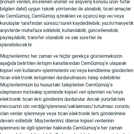
(konum verileri, incelenen ürünler ve alışveriş konusu ürün-tutar
bilgileri dahil) uygun teknik yöntemler ile alınabilir, ticari amaçlar
ile CemGümüş, CemGümüş iştirakleri ve üçüncü kişi ve/veya
kuruluşlar tarafından süresiz/süreli kaydedilebilir, yazılı/manyetik
arşivlerde muhafaza edilebilir, kullanılabilir, güncellenebilir,
paylaşılabilir, transfer olunabilir ve sair suretler ile
işlenebilecektir.
Müşterilerimiz her zaman ve hiçbir gerekçe göstermeksizin
aşağıda belirtilen iletişim kanallarından CemGümüş’e ulaşarak
kişisel veri kullanımı-işlenmelerini ve/veya kendilerine gönderilen
ticari elektronik iletişimleri durdurulmasını talep edebilirler.
Müşterilerimizin bu husustaki taleplerinin CemGümüş’e
ulaşmasını müteakip içerisinde kişisel veri işlemleri ve/veya
elektronik ticari ileti gönderimi durdurulur. Ancak yürürlükteki
mevzuatın izin verdiği/işlenmesi/saklanması/tutulması zorunlu
olan veriler işlenmeye veya ticari elektronik ileti gönderimine
devam edilebilir. Müşterilerimiz dilerse kişisel verilerinin
işlenmesi ile ilgili işlemler hakkında CemGümüş’e her zaman