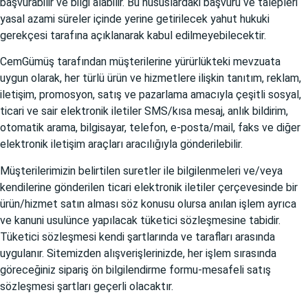
başvurabilir ve bilgi alabilir. Bu hususlardaki başvuru ve talepleri
yasal azami süreler içinde yerine getirilecek yahut hukuki
gerekçesi tarafına açıklanarak kabul edilmeyebilecektir.
CemGümüş tarafından müşterilerine yürürlükteki mevzuata
uygun olarak, her türlü ürün ve hizmetlere ilişkin tanıtım, reklam,
iletişim, promosyon, satış ve pazarlama amacıyla çeşitli sosyal,
ticari ve sair elektronik iletiler SMS/kısa mesaj, anlık bildirim,
otomatik arama, bilgisayar, telefon, e-posta/mail, faks ve diğer
elektronik iletişim araçları aracılığıyla gönderilebilir.
Müşterilerimizin belirtilen suretler ile bilgilenmeleri ve/veya
kendilerine gönderilen ticari elektronik iletiler çerçevesinde bir
ürün/hizmet satın alması söz konusu olursa anılan işlem ayrıca
ve kanuni usulünce yapılacak tüketici sözleşmesine tabidir.
Tüketici sözleşmesi kendi şartlarında ve tarafları arasında
uygulanır. Sitemizden alışverişlerinizde, her işlem sırasında
göreceğiniz sipariş ön bilgilendirme formu-mesafeli satış
sözleşmesi şartları geçerli olacaktır.