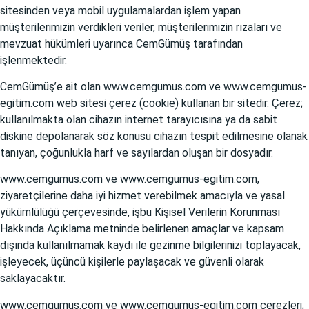
sitesinden veya mobil uygulamalardan işlem yapan
müşterilerimizin verdikleri veriler, müşterilerimizin rızaları ve
mevzuat hükümleri uyarınca CemGümüş tarafından
işlenmektedir.
CemGümüş’e ait olan
www.cemgumus.com
ve
www.cemgumus-
egitim.com
web sitesi çerez (cookie) kullanan bir sitedir. Çerez;
kullanılmakta olan cihazın internet tarayıcısına ya da sabit
diskine depolanarak söz konusu cihazın tespit edilmesine olanak
tanıyan, çoğunlukla harf ve sayılardan oluşan bir dosyadır.
www.cemgumus.com
ve
www.cemgumus-egitim.com
,
ziyaretçilerine daha iyi hizmet verebilmek amacıyla ve yasal
yükümlülüğü çerçevesinde, işbu Kişisel Verilerin Korunması
Hakkında Açıklama metninde belirlenen amaçlar ve kapsam
dışında kullanılmamak kaydı ile gezinme bilgilerinizi toplayacak,
işleyecek, üçüncü kişilerle paylaşacak ve güvenli olarak
saklayacaktır.
www.cemgumus.com
ve
www.cemgumus-egitim.com
çerezleri;