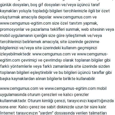
günlük dosyaları, boş gif dosyaları ve/veya üçüncü taraf
kaynakları yoluyla topladığı bilgileri tercihlerinizle ilgili bir özet
oluşturmak amacıyla depolar.
www.cemgumus.com
ve
www.cemgumus-egitim.com
size özel tanıtım yapmak,
promosyonlar ve pazarlama teklifleri sunmak, web sitesinin veya
mobil uygulamanın içeriğini size göre iyileştirmek ve/veya
tercihlerinizi belirlemek amacıyla; site üzerinde gezinme
bilgilerinizi ve/veya site üzerindeki kullanım geçmişinizi
izleyebilmektedir.
www.cemgumus.com
ve
www.cemgumus-
egitim.com
çevrimiçi ve çevrimdışı olarak toplanan bilgiler gibi
farklı yöntemlerle veya farklı zamanlarda site üzerinde sizden
toplanan bilgileri eşleştirebilir ve bu bilgileri üçüncü taraflar gibi
başka kaynaklardan alınan bilgilerle birlikte kullanabilir.
www.cemgumus.com
ve
www.cemgumus-egitim.com
mobil
uygulamasında oturum çerezleri ve kalıcı çerezler
kullanmaktadır. Oturum kimliği çerezi, tarayıcınızı kapattığınızda
sona erer. Kalıcı çerez ise sabit diskinizde uzun bir süre kalır.
İnternet tarayıcınızın “yardım” dosyasında verilen talimatları