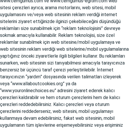
www.cemgumus.com
ve
www.cemgumus-egitim.com
web
sitesi çerezleri ayrıca; arama motorlarını, web sitesi, mobil
uygulamasını ve/veya web sitesinin reklam verdiği internet
sitelerini ziyaret ettiğinizde ilginizi çekebileceğini düşündüğü
reklamları size sunabilmek için “reklam teknolojisini” devreye
sokmak amacıyla kullanabilir. Reklam teknolojisi, size özel
reklamlar sunabilmek için web sitesine/mobil uygulamaya ve
web sitesinin reklam verdiği web sitelerine/mobil uygulamalarına
yaptığınız önceki ziyaretlerle ilgili bilgileri kullanır. Bu reklamları
sunarken, web sitesinin sizi tanıyabilmesi amacıyla tarayıcınıza
benzersiz bir üçüncü taraf çerezi yerleştirilebilir. İnternet
tarayıcınızın “yardım” dosyasında verilen talimatları izleyerek
veya “www.allaboutcookies.org” ya da
“www.youronlinechoices.eu” adresini ziyaret ederek kalıcı
çerezleri kaldırabilir ve hem oturum çerezlerini hem de kalıcı
çerezleri reddedebilirsiniz. Kalıcı çerezleri veya oturum
çerezlerini reddederseniz, web sitesini, mobil uygulamayı
kullanmaya devam edebilirsiniz, fakat web sitesinin, mobil
uygulamanın tüm işlevlerine erişemeyebilirsiniz veya erişiminiz