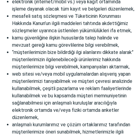
elektronik (internet/mobil vs.) veya kağıt ortamında
işleme dayanak olacak tüm kayıt ve belgeleri düzenlemek,
mesafeli satış sözleşmesi ve Tüketicinin Korunması
Hakkında Kanun’un ilgili maddeleri tahtında akdettiğimiz
sözleşmeler uyarınca üstlenilen yükümlülükleri ifa etmek,
kamu güvenliğine ilişkin hususlarda talep halinde ve
mevzuat gereği kamu görevlilerine bilgi verebilmek,
“müşterilerimizin bize bildirdiği ilgi alanlarını dikkate alarak”
müşterilerimizin ilgilenebileceği ürünlerimiz hakkında
müşterilerimize bilgi verebilmek, kampanyaları aktarmak,
web sitesi ve/veya mobil uygulamalardan alışveriş yapan
müşterilerimizi tanıyabilmek ve müşteri çevresi analizinde
kullanabilmek, çeşitli pazarlama ve reklam faaliyetlerinde
kullanabilmek ve bu kapsamda müşteri memnuniyetinin
sağlanabilmesi için anlaşmalı kuruluşlar aracılığıyla
elektronik ortamda ve/veya fiziki ortamda anketler
düzenlemek,
anlaşmalı kurumlarımız ve çözüm ortaklarımız tarafından
müşterilerimize öneri sunabilmek, hizmetlerimizle ilgili