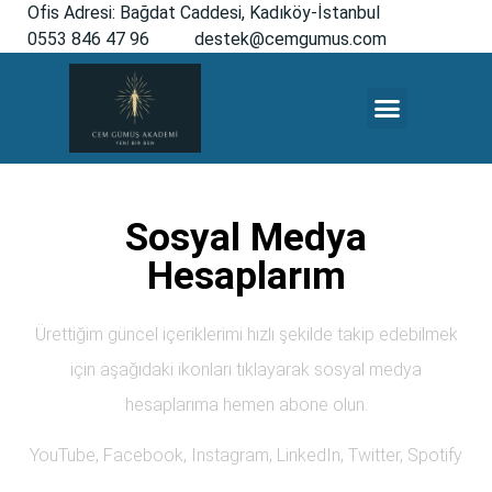
Ofis Adresi: Bağdat Caddesi, Kadıköy-İstanbul
0553 846 47 96
destek@cemgumus.com
MESLEKTAŞLARA ÖZEL
Sosyal Medya
Hesaplarım
Ürettiğim güncel içeriklerimi hızlı şekilde takip edebilmek
için aşağıdaki ikonları tıklayarak sosyal medya
hesaplarıma hemen abone olun.
YouTube, Facebook, Instagram, LinkedIn, Twitter, Spotify