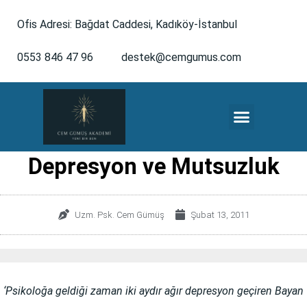
Ofis Adresi: Bağdat Caddesi, Kadıköy-İstanbul
0553 846 47 96
destek@cemgumus.com
MESLEKTAŞLARA ÖZEL
Depresyon ve Mutsuzluk
Uzm. Psk. Cem Gümüş
Şubat 13, 2011
‘Psikoloğa geldiği zaman iki aydır ağır depresyon geçiren Bayan