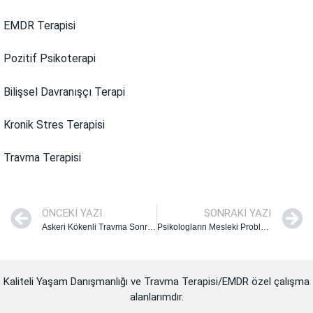
EMDR Terapisi
Pozitif Psikoterapi
Bilişsel Davranışçı Terapi
Kronik Stres Terapisi
Travma Terapisi
ÖNCEKI YAZI
SONRAKI YAZI
Askeri Kökenli Travma Sonrası Stres Bozukluğu Yaşayan Gazi ve Malüllere Yönelik Eğitim Programı: 8. Bölüm
Psikologların Mesleki Problemlerine Somut Çözüm Önerileri
Kaliteli Yaşam Danışmanlığı ve Travma Terapisi/EMDR özel çalışma
alanlarımdır.