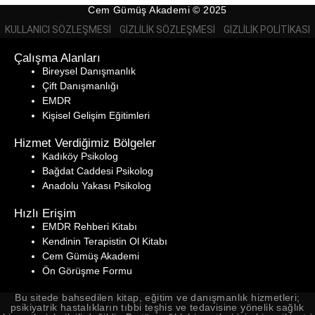
Cem Gümüş Akademi © 2025
KULLANICI SÖZLEŞMESI
GIZLILIK SÖZLEŞMESI
GIZLILIK POLITIKASI
Çalışma Alanları
Bireysel Danışmanlık
Çift Danışmanlığı
EMDR
Kişisel Gelişim Eğitimleri
Hizmet Verdiğimiz Bölgeler
Kadıköy Psikolog
Bağdat Caddesi Psikolog
Anadolu Yakası Psikolog
Hızlı Erişim
EMDR Rehberi Kitabı
Kendinin Terapistin Ol
Kitabı
Cem Gümüş Akademi
Ön Görüşme Formu
Bu sitede bahsedilen kitap, eğitim ve danışmanlık hizmetleri;
psikiyatrik hastalıkların tıbbi teşhis ve tedavisine yönelik sağlık