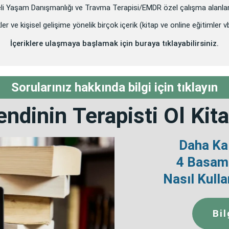
eli Yaşam Danışmanlığı ve Travma Terapisi/EMDR özel çalışma alanlar
ler ve kişisel gelişime yönelik birçok içerik (kitap ve online eğitimler 
İçeriklere ulaşmaya başlamak için buraya tıklayabilirsiniz.
Sorularınız hakkında bilgi için tıklayın
endinin
Terapisti Ol
Kita
Daha Kal
4 Basama
Nasıl Kulla
Bil