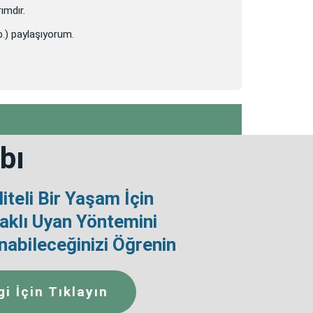
ımdır.
vb.) paylaşıyorum.
bı
iteli Bir Yaşam İçin
klı Uyan Yöntemini
nabileceğinizi Öğrenin
gi İçin Tıklayın