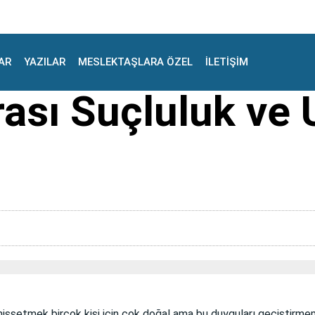
AR
YAZILAR
MESLEKTAŞLARA ÖZEL
İLETİŞİM
ası Suçluluk ve 
hissetmek birçok kişi için çok doğal ama bu duyguları geçiştirme