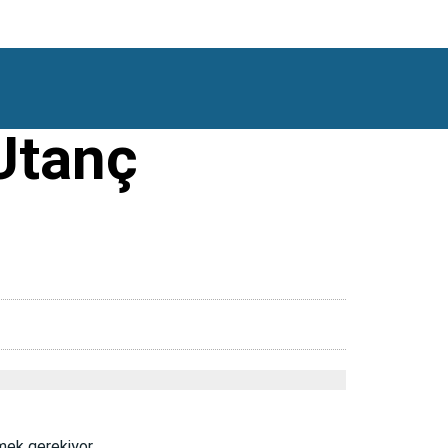
Utanç
mek gerekiyor.