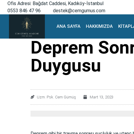
Ofis Adresi: Bağdat Caddesi, Kadıköy-İstanbul
0553 846 47 96
destek@cemgumus.com
ANA SAYFA
HAKKIMIZDA
KİTAPL
Deprem Sonr
Duygusu
Uzm. Psk. Cem Gümüş
Mart 13, 2023
Deprem gibi bir travma sonrası suçluluk ve utanç 