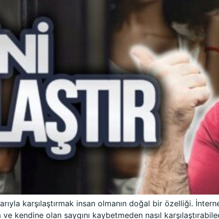
ıyla karşılaştırmak insan olmanın doğal bir özelliği. İnter
 ve kendine olan saygını kaybetmeden nasıl karşılaştırabilec