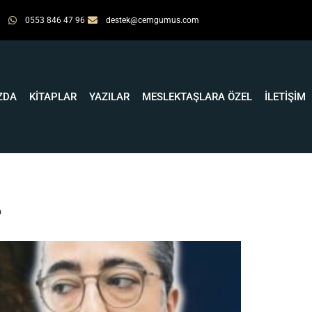
0553 846 47 96
destek@cemgumus.com
ZDA
KİTAPLAR
YAZILAR
MESLEKTAŞLARA ÖZEL
İLETİŞİM
?