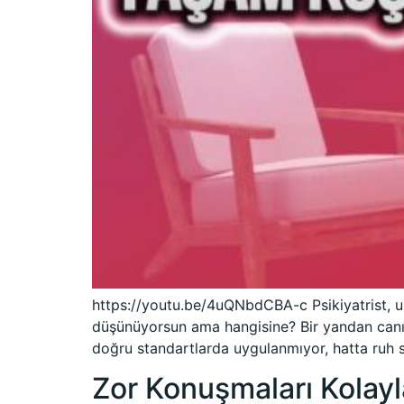
https://youtu.be/4uQNbdCBA-c Psikiyatrist, uz
düşünüyorsun ama hangisine? Bir yandan canın 
doğru standartlarda uygulanmıyor, hatta ruh s
Zor Konuşmaları Kolayla