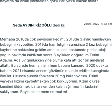
hayatda da onlari yitirmekten qorxurlar. yaxsi olacak midir?
21/08/2022, 4:22 pm
Seda AYDIN İKİZOĞLU
dedi ki:
Merhaba 2016da cok sevdigim kedimi, 2018de 3 aylik hamileyken
bebegimi kaybettim. 2019da hamileligim suresince 2 kez bebegimi
kaybetme noktasina geldim ama uzunca hastanede perinatoloji
yogun bakimda kaldiktan sonra 8 aylikken doğurdum Evrim
Ada,mi. Ada 57 gunlukken yine ölüme kafa atti zor bir ameliyat
atlatti. Bu sürede hem annem hem babam kanserdi 2020 ocakta
babam 2021 nisanda annem gözümün onunde eridiler kucagimda
öldüler. Uzunca suredir fonksera 20mg kullaniyorum. Esimi
ve/veya kızımı kaybetmekten cok korkuyorum. Kizim ölürse
kendimi öldürmek icin annemden kalan ağir morfin ilaclarini
sakliyorum. Boyle hissetmem normal mi