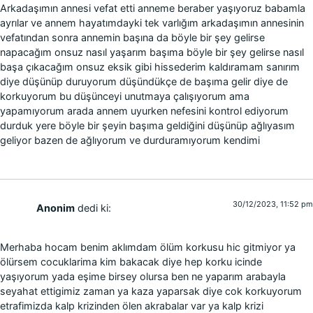
Arkadaşımın annesi vefat etti anneme beraber yaşıyoruz babamla
ayrılar ve annem hayatımdayki tek varlığım arkadaşımın annesinin
vefatından sonra annemin başına da böyle bir şey gelirse
napacağım onsuz nasıl yaşarım başıma böyle bir şey gelirse nasıl
başa çıkacağım onsuz eksik gibi hissederim kaldıramam sanırım
diye düşünüp duruyorum düşündükçe de başıma gelir diye de
korkuyorum bu düşünceyi unutmaya çalışıyorum ama
yapamıyorum arada annem uyurken nefesini kontrol ediyorum
durduk yere böyle bir şeyin başıma geldiğini düşünüp ağlıyasım
geliyor bazen de ağlıyorum ve durduramıyorum kendimi
30/12/2023, 11:52 pm
Anonim
dedi ki:
Merhaba hocam benim aklımdam ölüm korkusu hic gitmiyor ya
ölürsem cocuklarima kim bakacak diye hep korku icinde
yaşıyorum yada eşime birsey olursa ben ne yaparım arabayla
seyahat ettigimiz zaman ya kaza yaparsak diye cok korkuyorum
etrafimizda kalp krizinden ölen akrabalar var ya kalp krizi