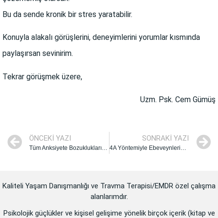
Bu da sende kronik bir stres yaratabilir.
Konuyla alakalı görüşlerini, deneyimlerini yorumlar kısmında
paylaşırsan sevinirim.
Tekrar görüşmek üzere,
Uzm. Psk. Cem Gümüş
ÖNCEKI YAZI
SONRAKI YAZI
Tüm Anksiyete Bozukluklarını Sınıflandırmanın Kolay Yolu Nedir?
4A Yöntemiyle Ebeveynlerine Olan Öfkenin Sağlıklı Çözümü
Kaliteli Yaşam Danışmanlığı ve Travma Terapisi/EMDR özel çalışma
alanlarımdır.
Psikolojik güçlükler ve kişisel gelişime yönelik birçok içerik (kitap ve