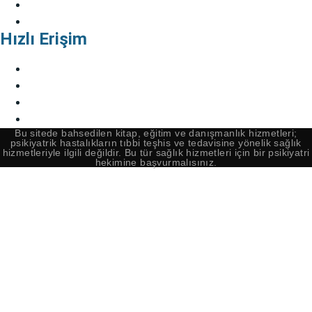
Bağdat Caddesi Psikolog
Anadolu Yakası Psikolog
Hızlı Erişim
EMDR Rehberi Kitabı
Kendinin Terapistin Ol
Kitabı
Cem Gümüş Akademi
Ön Görüşme Formu
Bu sitede bahsedilen kitap, eğitim ve danışmanlık hizmetleri;
psikiyatrik hastalıkların tıbbi teşhis ve tedavisine yönelik sağlık
hizmetleriyle ilgili değildir. Bu tür sağlık hizmetleri için bir psikiyatri
hekimine başvurmalısınız.