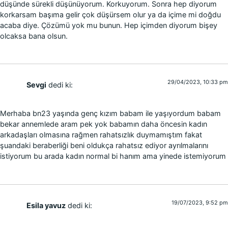
düşünde sürekli düşünüyorum. Korkuyorum. Sonra hep diyorum
korkarsam başıma gelir çok düşürsem olur ya da içime mi doğdu
acaba diye. Çözümü yok mu bunun. Hep içimden diyorum bişey
olcaksa bana olsun.
29/04/2023, 10:33 pm
Sevgi
dedi ki:
Merhaba bn23 yaşında genç kızım babam ile yaşıyordum babam
bekar annemlede aram pek yok babamın daha öncesin kadın
arkadaşları olmasına rağmen rahatsızlık duymamıştım fakat
şuandaki beraberliği beni oldukça rahatsız ediyor ayrılmalarını
istiyorum bu arada kadın normal bi hanım ama yinede istemiyorum
19/07/2023, 9:52 pm
Esila yavuz
dedi ki: