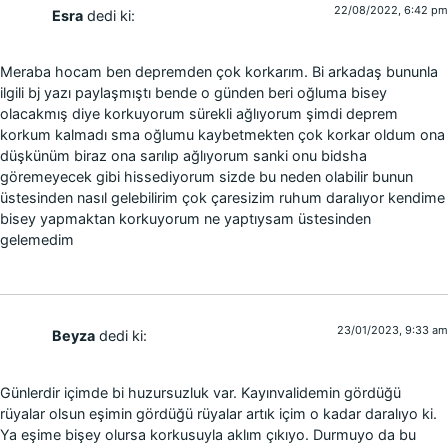
22/08/2022, 6:42 pm
Esra
dedi ki:
Meraba hocam ben depremden çok korkarım. Bi arkadaş bununla
ilgili bj yazı paylaşmıştı bende o günden beri oğluma bisey
olacakmış diye korkuyorum sürekli ağlıyorum şimdi deprem
korkum kalmadı sma oğlumu kaybetmekten çok korkar oldum ona
düşkünüm biraz ona sarılıp ağlıyorum sanki onu bidsha
göremeyecek gibi hissediyorum sizde bu neden olabilir bunun
üstesinden nasıl gelebilirim çok çaresizim ruhum daralıyor kendime
bisey yapmaktan korkuyorum ne yaptıysam üstesinden
gelemedim
23/01/2023, 9:33 am
Beyza
dedi ki:
Günlerdir içimde bi huzursuzluk var. Kayınvalidemin gördüğü
rüyalar olsun eşimin gördüğü rüyalar artık içim o kadar daralıyo ki.
Ya eşime bişey olursa korkusuyla aklım çıkıyo. Durmuyo da bu