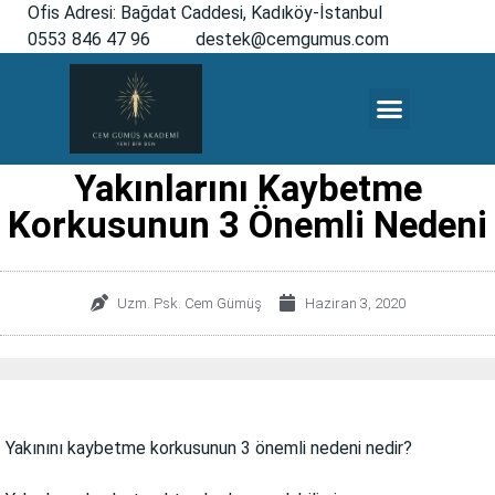
Ofis Adresi: Bağdat Caddesi, Kadıköy-İstanbul
0553 846 47 96
destek@cemgumus.com
MESLEKTAŞLARA ÖZEL
Yakınlarını Kaybetme
Korkusunun 3 Önemli Nedeni
Uzm. Psk. Cem Gümüş
Haziran 3, 2020
Yakınını kaybetme korkusunun 3 önemli nedeni nedir?