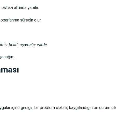
nestezi altında yapılır.
oparlanma sürecin olur.
iz belirli aşamalar vardır.
şacağım.
aması
ular içine girdiğin bir problem olabilir, kaygılandığın bir durum ol