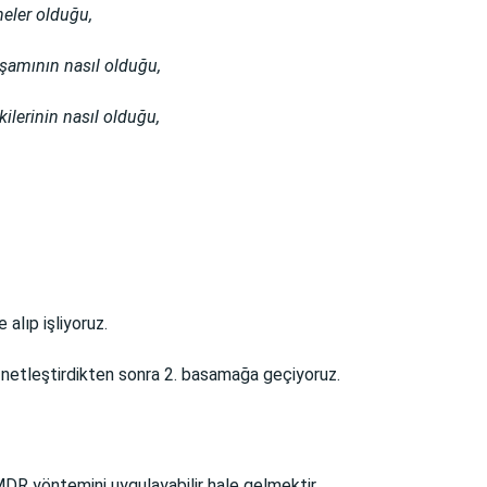
neler olduğu,
yaşamının nasıl olduğu,
ilerinin nasıl olduğu,
alıp işliyoruz.
ni netleştirdikten sonra 2. basamağa geçiyoruz.
DR yöntemini uygulayabilir hale gelmektir.