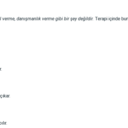
l verme, danışmanlık verme gibi bir şey değildir.
Terapi içinde bun
r.
çıkar.
lır.