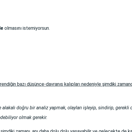
de
olmasını istemiyorsun.
endiğin bazı düşünce-davranış kalıpları nedeniyle şimdiki zamanda
alakalı doğru bir analiz yapmak, olayları işleyip, sindirip, gerekl
edebiliyor olmak gerekir.
şimdiki zamanı, anı daha dolu dolu yaşayabilir ve gelecekte de k