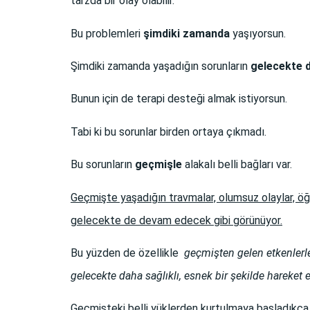
tarzda bir olay olabilir.
Bu problemleri
şimdiki zaman
da
yaşıyorsun.
Şimdiki zamanda yaşadığın sorunların
gelecekte
Bunun için de terapi desteği almak istiyorsun.
Tabi ki bu sorunlar birden ortaya çıkmadı.
Bu sorunların
geçmişle
alakalı belli bağları var.
Geçmişte yaşadığın travmalar, olumsuz olaylar, öğr
gelecekte de devam edecek gibi görünüyor.
Bu yüzden de özellikle
geçmişten gelen etkenlerle 
gelecekte daha sağlıklı, esnek bir şekilde hareket 
Geçmişteki belli yüklerden kurtulmaya başladıkça 