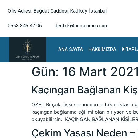
Ofis Adresi: Bağdat Caddesi, Kadıköy-İstanbul
0553 846 47 96
destek@cemgumus.com
ANA SAYFA
HAKKIMIZDA
KİTAPL
Gün:
16 Mart 202
Kaçıngan Bağlanan Kiş
ÖZET Birçok ilişki sorununun ortak noktası ilgi
kaçıngan bağlanma eğilimi olan biriysen ve bu 
okuyabilirsin. KAÇINGAN BAĞLANAN KİŞİLERİN
Çekim Yasası Neden – N