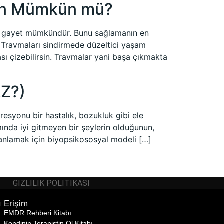
dan Mümkün mü?
ek gayet mümkündür. Bunu sağlamanın en
r. Travmaları sindirmede düzeltici yaşam
sı çizebilirsin. Travmalar yani başa çıkmakta
AZ?)
syonu bir hastalık, bozukluk gibi ele
mında iyi gitmeyen bir şeylerin olduğunun,
de anlamak için biyopsikososyal modeli […]
GIZLILIK POLITIKASI
ı Erişim
EMDR Rehberi Kitabı
Kendinin Terapistin Ol
Kitabı