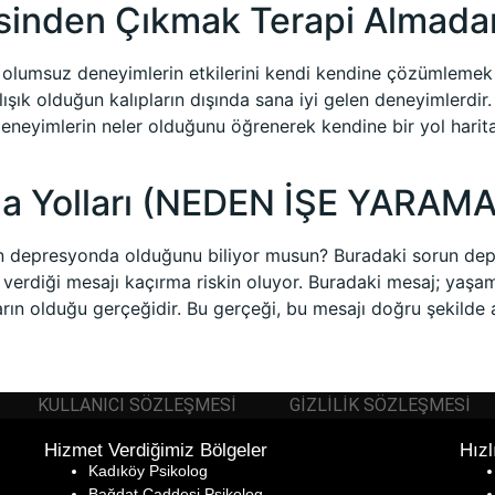
kisinden Çıkmak Terapi Alma
 olumsuz deneyimlerin etkilerini kendi kendine çözümlem
lışık olduğun kalıpların dışında sana iyi gelen deneyimlerdi
deneyimlerin neler olduğunu öğrenerek kendine bir yol harita
a Yolları (NEDEN İŞE YARAM
 depresyonda olduğunu biliyor musun? Buradaki sorun depre
 verdiği mesajı kaçırma riskin oluyor. Buradaki mesaj; yaşa
lıkların olduğu gerçeğidir. Bu gerçeği, bu mesajı doğru şekil
KULLANICI SÖZLEŞMESI
GIZLILIK SÖZLEŞMESI
Hizmet Verdiğimiz Bölgeler
Hızl
Kadıköy Psikolog
Bağdat Caddesi Psikolog