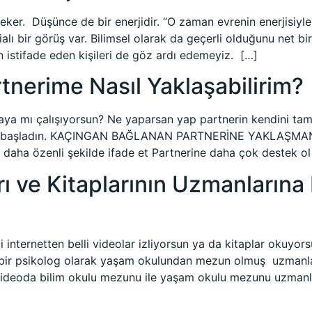
eker. Düşünce de bir enerjidir. “O zaman evrenin enerjisiyle
lı bir görüş var. Bilimsel olarak da geçerli olduğunu net b
n istifade eden kişileri de göz ardı edemeyiz. […]
nerime Nasıl Yaklaşabilirim?
a mı çalışıyorsun? Ne yaparsan yap partnerin kendini tam
ye başladın. KAÇINGAN BAĞLANAN PARTNERİNE YAKLAŞMANIN 
ı daha özenli şekilde ifade et Partnerine daha çok destek ol
rı ve Kitaplarının Uzmanların
 internetten belli videolar izliyorsun ya da kitaplar okuyorsu
an bir psikolog olarak yaşam okulundan mezun olmuş uzmanl
eoda bilim okulu mezunu ile yaşam okulu mezunu uzmanların