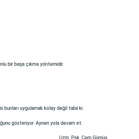
nlu bir başa çıkma yöntemidir.
unları uygulamak kolay değil tabii ki.
duğunu gösteriyor. Aynen yola devam et.
Uzm. Psk. Cem Gümüş