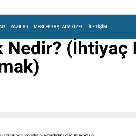
AR
YAZILAR
MESLEKTAŞLARA ÖZEL
İLETİŞİM
edir? (İhtiyaç B
lmak)
ilişkilerinde kendin olamadığını düşünüyorsun.