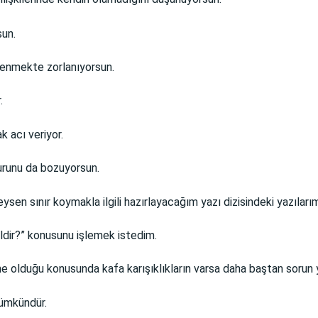
sun.
lenmekte zorlanıyorsun.
.
 acı veriyor.
urunu da bozuyorsun.
n sınır koymakla ilgili hazırlayacağım yazı dizisindeki yazılarımı
ğildir?” konusunu işlemek istedim.
ne olduğu konusunda kafa karışıklıkların varsa daha baştan sorun 
mümkündür.