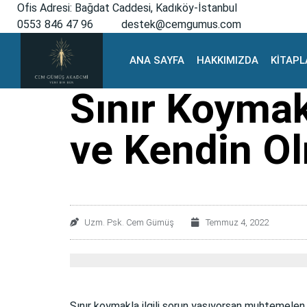
Ofis Adresi: Bağdat Caddesi, Kadıköy-İstanbul
0553 846 47 96
destek@cemgumus.com
ANA SAYFA
HAKKIMIZDA
KİTAPL
Sınır Koymak N
ve Kendin O
Uzm. Psk. Cem Gümüş
Temmuz 4, 2022
Sınır koymakla ilgili sorun yaşıyorsan muhtemelen 