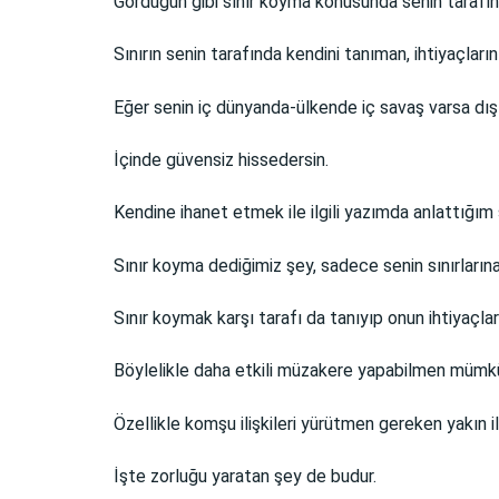
Gördüğün gibi sınır koyma konusunda senin tarafın v
Sınırın senin tarafında kendini tanıman, ihtiyaçlar
Eğer senin iç dünyanda-ülkende iç savaş varsa dış
İçinde güvensiz hissedersin.
Kendine ihanet etmek ile ilgili yazımda anlattığım 
Sınır koyma dediğimiz şey, sadece senin sınırlarına
Sınır koymak karşı tarafı da tanıyıp onun ihtiyaçlar
Böylelikle daha etkili müzakere yapabilmen mümkün
Özellikle komşu ilişkileri yürütmen gereken yakın i
İşte zorluğu yaratan şey de budur.