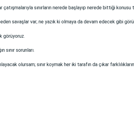
ıkar çatışmalarıyla sınırların nerede başlayıp nerede bittiği konu
m eden savaşlar var; ne yazık ki olmaya da devam edecek gibi gör
ak görüyoruz.
ın sınır sorunları.
yacak olursam; sınır koymak her iki tarafın da çıkar farklılıklarına 