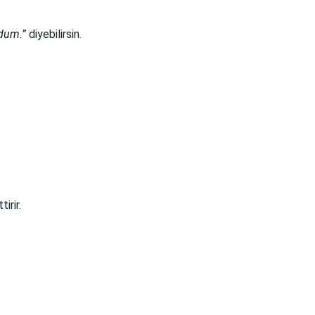
ldum.”
diyebilirsin.
irir.