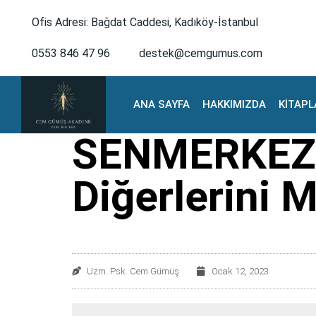
Ofis Adresi: Bağdat Caddesi, Kadıköy-İstanbul
0553 846 47 96
destek@cemgumus.com
ANA SAYFA
HAKKIMIZDA
KİTAPL
SENMERKEZCİ
Diğerlerini
Uzm. Psk. Cem Gümüş
Ocak 12, 2023