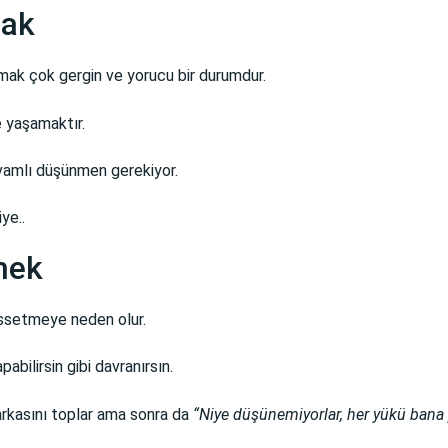
mak
mak çok gergin ve yorucu bir durumdur.
e yaşamaktır.
vamlı düşünmen gerekiyor.
iye..
mek
issetmeye neden olur.
abilirsin gibi davranırsın.
arkasını toplar ama sonra da
“Niye düşünemiyorlar, her yükü bana yü