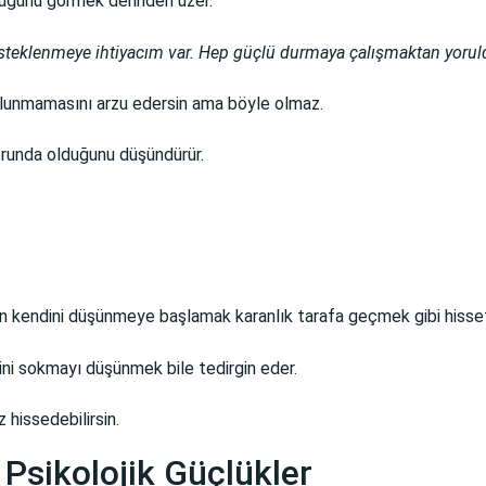
lduğunu görmek derinden üzer.
esteklenmeye ihtiyacım var. Hep güçlü durmaya çalışmaktan yoru
lunmamasını arzu edersin ama böyle olmaz.
orunda olduğunu düşündürür.
en kendini düşünmeye başlamak karanlık tarafa geçmek gibi hissett
ini sokmayı düşünmek bile tedirgin eder.
 hissedebilirsin.
Psikolojik Güçlükler