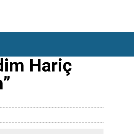
im Hariç
m”