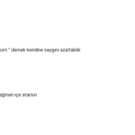
rum.”
demek kendine saygını azaltabilir.
rağmen içe atarsın.