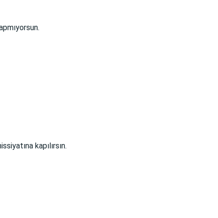
yapmıyorsun.
ssiyatına kapılırsın.