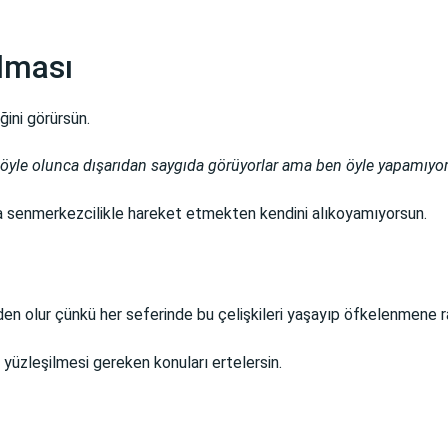
lması
ini görürsün.
a böyle olunca dışarıdan saygıda görüyorlar ama ben öyle yapamıyo
ama senmerkezcilikle hareket etmekten kendini alıkoyamıyorsun.
den olur çünkü her seferinde bu çelişkileri yaşayıp öfkelenmene 
 yüzleşilmesi gereken konuları ertelersin.