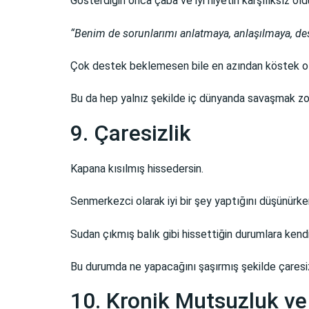
Gösterdiğin onca çaba ve iyi niyetin karşılıksız o
“Benim de sorunlarımı anlatmaya, anlaşılmaya, d
Çok destek beklemesen bile en azından köstek o
Bu da hep yalnız şekilde iç dünyanda savaşmak z
9. Çaresizlik
Kapana kısılmış hissedersin.
Senmerkezci olarak iyi bir şey yaptığını düşünürk
Sudan çıkmış balık gibi hissettiğin durumlara kend
Bu durumda ne yapacağını şaşırmış şekilde çaresiz
10. Kronik Mutsuzluk ve 