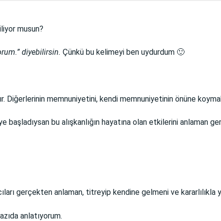
iliyor musun?
um.” diyebilirsin.
Çünkü bu kelimeyi ben uydurdum 🙂
r. Diğerlerinin memnuniyetini, kendi memnuniyetinin önüne koymak
e başladıysan bu alışkanlığın hayatına olan etkilerini anlaman ger
arı gerçekten anlaman, titreyip kendine gelmeni ve kararlılıkla y
yazıda anlatıyorum.