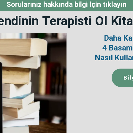
Sorularınız hakkında bilgi için tıklayın
endinin
Terapisti Ol
Kita
Daha Kal
4 Basama
Nasıl Kulla
Bil