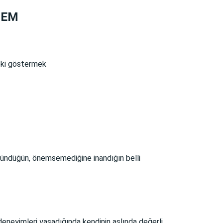
BLEM
epki göstermek
üşündüğün, önemsemediğine inandığın belli
deneyimleri yaşadığında kendinin aslında değerli