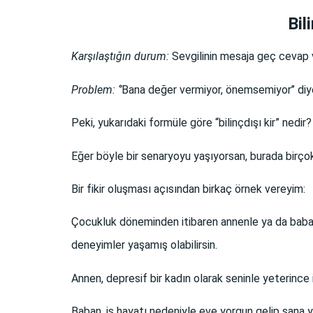
Bil
Karşılaştığın durum:
Sevgilinin mesaja geç cevap
Problem: ‘’
Bana değer vermiyor, önemsemiyor’’ diy
Peki, yukarıdaki formüle göre “bilinçdışı kir” nedir?
Eğer böyle bir senaryoyu yaşıyorsan, burada birçok f
Bir fikir oluşması açısından birkaç örnek vereyim:
Çocukluk döneminden itibaren annenle ya da babanl
deneyimler yaşamış olabilirsin.
Annen, depresif bir kadın olarak seninle yeterince i
Baban, iş hayatı nedeniyle eve yorgun gelip sana 