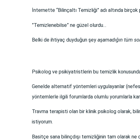
İnternette “Bilinçaltı Temizliği” adı altında birço
”Temizlenebilse” ne güzel olurdu…
Belki de ihtiyaç duyduğun şey
aşamadığın tüm soru
Psikolog ve psikiyatristlerin bu temizlik konusund
Genelde alternatif yöntemleri uygulayanlar (nefes te
yöntemlerle ilgili forumlarda olumlu yorumlarla karş
Travma terapisti olan bir klinik psikolog olarak, bi
istiyorum.
Basitçe sana bilinçdışı temizliğinin tam olarak ne