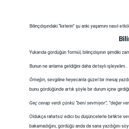
Bilinçdışındaki “kirlerin” şu anki yaşamını nasıl et
Bil
Yukarıda gördüğün formül, bilinçdışının şimdiki zaman
Bunun ne anlama geldiğini daha detaylı işleyelim…
Örneğin
, sevgiline heyecanla güzel bir mesaj yaz
bunu gördüğünde artık şöyle bir durum içine girdiğ
Geç cevap verdi çünkü ‘’beni sevmiyor”, ”değer ve
Oldukça rahatsız edici bu düşüncelerle birlikte sev
bakamadığını, gördüğü anda da sana yazdığını söy