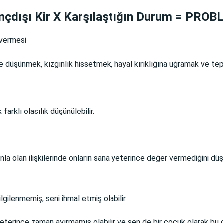
inçdışı Kir X Karşılaştığın Durum = PRO
 vermesi
e düşünmek, kızgınlık hissetmek, hayal kırıklığına uğramak ve t
arklı olasılık düşünülebilir.
a olan ilişkilerinde onların sana yeterince değer vermediğini d
lgilenmemiş, seni ihmal etmiş olabilir.
yeterince zaman ayırmamış olabilir
ve sen de bir çocuk olarak bu 