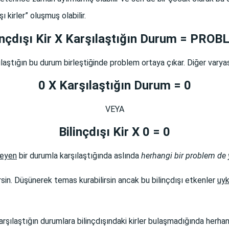
kirler” oluşmuş olabilir.
inçdışı Kir X Karşılaştığın Durum = PRO
rşılaştığın bu durum birleştiğinde problem ortaya çıkar.
Diğer varya
0
X Karşılaştığın Durum =
0
VEYA
Bilinçdışı Kir X
0
=
0
meyen
bir durumla karşılaştığında aslında
herhangi bir problem de
ilirsin. Düşünerek temas kurabilirsin ancak bu bilinçdışı etkenler
uyk
rşılaştığın durumlara bilinçdışındaki kirler bulaşmadığında herhan