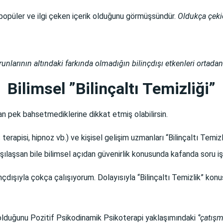
k popüler ve ilgi çeken içerik olduğunu görmüşsündür.
Oldukça çekic
nlarının altındaki farkında olmadığın bilinçdışı etkenleri ortadan
Bilimsel ”Bilinçaltı Temizliği”
an pek bahsetmediklerine dikkat etmiş olabilirsin.
rapisi, hipnoz vb.) ve kişisel gelişim uzmanları “Bilinçaltı Temizli
ılaşsan bile bilimsel açıdan güvenirlik konusunda kafanda soru işar
linçdışıyla çokça çalışıyorum. Dolayısıyla “Bilinçaltı Temizlik” ko
 olduğunu Pozitif Psikodinamik Psikoterapi yaklaşımındaki
‘’çatışma