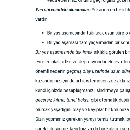
veda edersiniz. Onunla geçirdiğiniz güzel an
Yas sürecindeki aksamalar:
Yukarıda da belirtil
vardır:
Bir yas aşamasında takılarak uzun süre o 
Bir yas aşaması tam yaşanmadan bir sonra
Bir yas aşamasında takılmak
sıklıkla görülen b
evreler inkar, öfke ve depresyondur. Bu evrelerd
önemli nedenin
geçmiş olay üzerinde uzun sür
kazandığınız için de artık istemesenizde aklın
kendi içinizde hesaplaşmanızı, sindirmeye çalış
geçersiz kılma, tünel bakışı
gibi otomatik düşün
olursak yaşadığını olay ve kayıplar bir kolunuza
Sizin yapmanız gereken yarayı temiz tutmak, 
sürekli düşünme, kendiniz ya da başkalarını sür