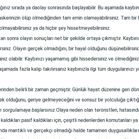
ınız sırada ya daolay sonrasında başlayabilir. Bu aşamada kaybınızl
askerinizin ölüp ölmediğinden tam emin olamayabilirsiniz. Tam bi
 olmayabilirsiniz ya da hiçbir şey hissetmeyebilirsiniz.
tan sonra olayın sonuçları net bir şekilde ortaya çıkmıştır. Kayb
siniz. Olayın gerçek olmadığını, bir hayal olduğunu düşünebilirsini
iniz olabilir. Kaybınızı yaşamamış gibi hissedersiniz ve ölmediğiniz
şamada fazla kalıp takılırsanız kaybınızla ilgi tüm duygularınızı
rinden belirli bir zaman geçmiştir. Günlük hayat düzenine geri d
k olduğunu, geriye gelmeyeceğini ve sonsuz bir yolculuğa çıktığı
yı sorgulamaya başlarsınız.
Olaya neden olan teröristleri, hatasınd
kaldıkları pasif kaldıkları için, çeşitli nedenlerden komutanları ya 
ında mantıklı ve gerçekçi olmadığı halde tamamen duygusallıklarınd