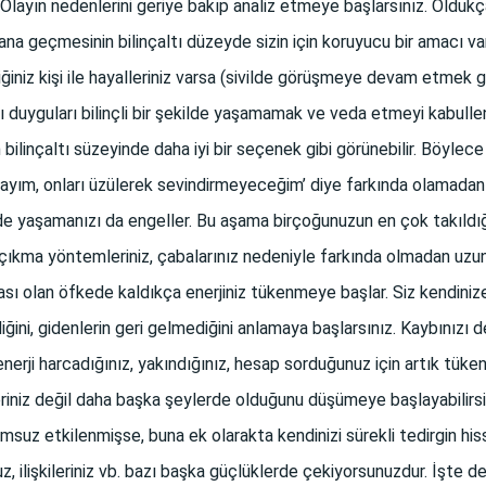
 Olayın nedenlerini geriye bakıp analiz etmeye başlarsınız. Oldukça
na geçmesinin bilinçaltı düzeyde sizin için koruyucu bir amacı var
ğiniz kişi ile hayalleriniz varsa (sivilde görüşmeye devam etmek gib
ı duyguları bilinçli bir şekilde yaşamamak ve veda etmeyi kabullen
bilinçaltı süzeyinde daha iyi bir seçenek gibi görünebilir. Böylece
ayım, onları üzülerek sevindirmeyeceğim’ diye farkında olamadan 
ilde yaşamanızı da engeller. Bu aşama birçoğunuzun en çok takıldı
çıkma yöntemleriniz, çabalarınız nedeniyle farkında olmadan uzun s
ı olan öfkede kaldıkça enerjiniz tükenmeye başlar. Siz kendinize
ni, gidenlerin geri gelmediğini anlamaya başlarsınız. Kaybınızı der
ji harcadığınız, yakındığınız, hesap sorduğunuz için artık tükend
eriniz değil daha başka şeylerde olduğunu düşümeye başlayabilirs
suz etkilenmişse, buna ek olarakta kendinizi sürekli tedirgin hi
uz, ilişkileriniz vb. bazı başka güçlüklerde çekiyorsunuzdur. İşt