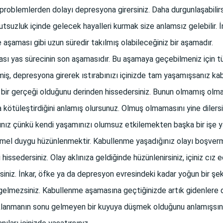
roblemlerden dolayı depresyona girersiniz. Daha durgunlaşabilirsini
tsuzluk içinde gelecek hayalleri kurmak size anlamsız gelebilir. İn
aşaması gibi uzun süredir takılmış olabileceğiniz bir aşamadır.
ı yas sürecinin son aşamasıdır. Bu aşamaya geçebilmeniz için tü
miş, depresyona girerek ıstırabınızı içinizde tam yaşamışsanız k
 bir gerçeği olduğunu derinden hissedersiniz. Bunun olmamış olma
a kötüleştirdiğini anlamış olursunuz. Olmuş olmamasını yine dilersin
sınız çünkü kendi yaşamınızı olumsuz etkilemekten başka bir işe
emel duygu hüzünlenmektir. Kabullenme yaşadığınız olayı boşve
 hissedersiniz. Olay aklınıza geldiğinde hüzünlenirsiniz, içiniz cız 
rsiniz. İnkar, öfke ya da depresyon evresindeki kadar yoğun bir şek
e gelmezsiniz. Kabullenme aşamasına geçtiğinizde artık gidenlere
klanmanın sonu gelmeyen bir kuyuya düşmek olduğunu anlamışsınız