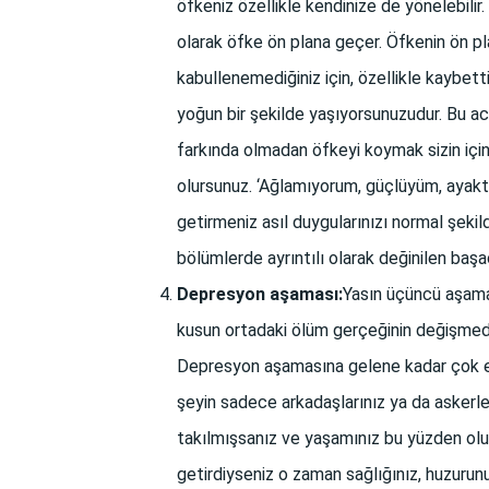
öfkeniz özellikle kendinize de yönelebilir.
olarak öfke ön plana geçer. Öfkenin ön pla
kabullenemediğiniz için, özellikle kaybetti
yoğun bir şekilde yaşıyorsunuzudur. Bu ac
farkında olmadan öfkeyi koymak sizin için 
olursunuz. ‘Ağlamıyorum, güçlüyüm, ayakt
getirmeniz asıl duygularınızı normal şek
bölümlerde ayrıntılı olarak değinilen başa
Depresyon aşaması:
Yasın üçüncü aşamas
kusun ortadaki ölüm gerçeğinin değişmediği
Depresyon aşamasına gelene kadar çok ener
şeyin sadece arkadaşlarınız ya da askerl
takılmışsanız ve yaşamınız bu yüzden olum
getirdiyseniz o zaman sağlığınız, huzurun