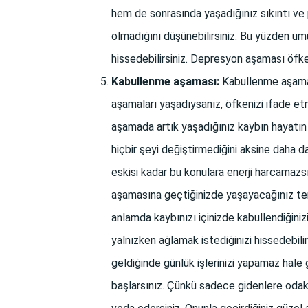
hem de sonrasında yaşadığınız sıkıntı ve p
olmadığını düşünebilirsiniz. Bu yüzden umu
hissedebilirsiniz. Depresyon aşaması öfke 
Kabullenme aşaması:
Kabullenme aşamas
aşamaları yaşadıysanız, öfkenizi ifade et
aşamada artık yaşadığınız kaybın hayatın
hiçbir şeyi değiştirmediğini aksine daha d
eskisi kadar bu konulara enerji harcamaz
aşamasına geçtiğinizde yaşayacağınız t
anlamda kaybınızı içinizde kabullendiğinizi
yalnızken ağlamak istediğinizi hissedebili
geldiğinde günlük işlerinizi yapamaz hal
başlarsınız. Çünkü sadece gidenlere oda