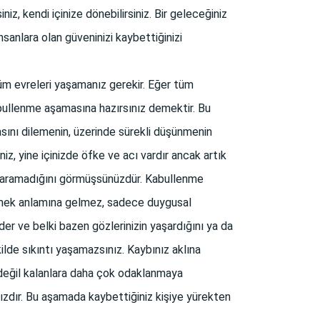
z, kendi içinize dönebilirsiniz. Bir geleceğiniz
sanlara olan güveninizi kaybettiğinizi
m evreleri yaşamanız gerekir. Eğer tüm
abullenme aşamasına hazırsınız demektir. Bu
sını dilemenin, üzerinde sürekli düşünmenin
iz, yine içinizde öfke ve acı vardır ancak artık
 yaramadığını görmüşsünüzdür. Kabullenme
rmek anlamına gelmez, sadece duygusal
eder ve belki bazen gözlerinizin yaşardığını ya da
ilde sıkıntı yaşamazsınız. Kaybınız aklına
 değil kalanlara daha çok odaklanmaya
dır. Bu aşamada kaybettiğiniz kişiye yürekten