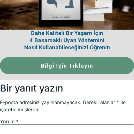
Daha Kaliteli Bir Yaşam İçin
4 Basamaklı Uyan Yöntemini
Nasıl Kullanabileceğinizi Öğrenin
Bilgi İçin Tıklayın
Bir yanıt yazın
E-posta adresiniz yayınlanmayacak.
Gerekli alanlar
*
ile
işaretlenmişlerdir
Yorum
*