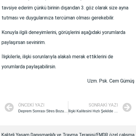
tavsiye ederim çünkü birinin dışarıdan 3. göz olarak size ayna
tutması ve duygularınıza tercüman olması gerekebilir.
Konuyla ilgili deneyimlerini, görüşlerini aşağıdaki yorumlarda
paylaşırsan sevinirim.
İlişkilerle, ilişki sorunlarıyla alakalı merak ettiklerini de
yorumlarda paylaşabilirsin.
Uzm. Psk. Cem Gümüş
ÖNCEKI YAZI
SONRAKI YAZI
Deprem Sonrası Stres Bozukluğu ve Çözümü
İlişki Kalitesini Hızlı Şekilde Değerlendirmenin 9 Yolu
Kaliteli Yaşam Danışmanlığı ve Travma Terapisi/EMDR özel çalışma