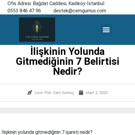
Ofis Adresi: Bağdat Caddesi, Kadıköy-İstanbul
0553 846 47 96
destek@cemgumus.com
MESLEKTAŞLARA ÖZEL
İlişkinin Yolunda
Gitmediğinin 7 Belirtisi
Nedir?
Uzm. Psk. Cem Gümüş
Mart 2, 2020
İlişkinin yolunda gitmediğinin 7 işareti nedir?