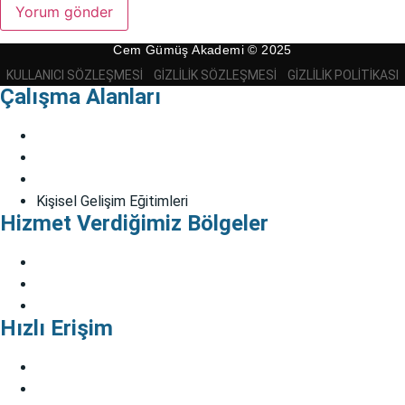
Cem Gümüş Akademi © 2025
KULLANICI SÖZLEŞMESI
GIZLILIK SÖZLEŞMESI
GIZLILIK POLITIKASI
Çalışma Alanları
Bireysel Danışmanlık
Çift Danışmanlığı
EMDR
Kişisel Gelişim Eğitimleri
Hizmet Verdiğimiz Bölgeler
Kadıköy Psikolog
Bağdat Caddesi Psikolog
Anadolu Yakası Psikolog
Hızlı Erişim
EMDR Rehberi Kitabı
Kendinin Terapistin Ol
Kitabı