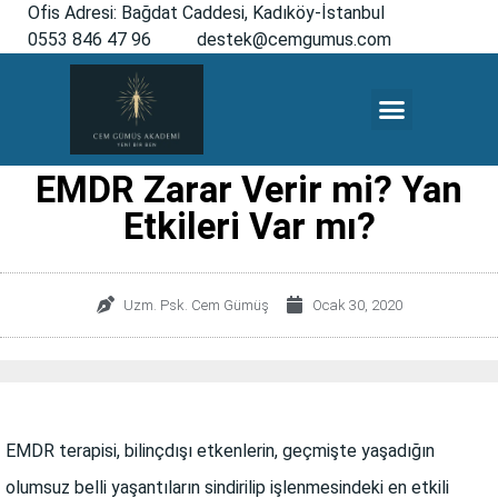
Ofis Adresi: Bağdat Caddesi, Kadıköy-İstanbul
0553 846 47 96
destek@cemgumus.com
MESLEKTAŞLARA ÖZEL
EMDR Zarar Verir mi? Yan
Etkileri Var mı?
Uzm. Psk. Cem Gümüş
Ocak 30, 2020
EMDR terapisi, bilinçdışı etkenlerin, geçmişte yaşadığın
olumsuz belli yaşantıların sindirilip işlenmesindeki en etkili