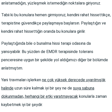
anlatamadığın, yüzleşmek istemediğin noktalara giriyoruz.
Tabii ki bu konulara hemen girmiyoruz; kendini rahat hissettikçe,
terapistine güvendikçe paylaşmaya başlarsın.
Paylaştığın ve
kendini rahat hissettiğin oranda bu konulara girilir.
Paylaştığında bile o bunalma hissi terapi odasına da
yansıyabilir. Bu yüzden de EMDR terapisinde tolerans
penceresine uygun bir şekilde yol aldığımızı diğer bir bölümde
anlatmıştım.
Yani travmaları işlerken
ne çok yüksek derecede uyarılmışlık
halinde
uzun süre kalmak iyi bir şey ne de
suya sabuna
dokunmadan, herhangi bir etki yaratmayacak
konularla zaman
kaybetmek iyi bir şeydir.