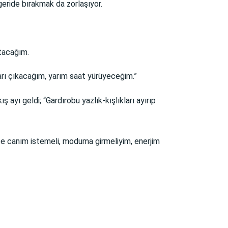
geride bırakmak da zorlaşıyor.
atacağım.
şarı çıkacağım, yarım saat yürüyeceğim.”
ş ayı geldi; “Gardırobu yazlık-kışlıkları ayırıp
nce canım istemeli, moduma girmeliyim, enerjim