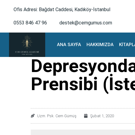
Ofis Adresi: Bağdat Caddesi, Kadıköy-İstanbul
0553 846 47 96
destek@cemgumus.com
ANA SAYFA
HAKKIMIZDA
KİTAPL
Depresyonda
Prensibi (İs
Uzm. Psk. Cem Gümüş
Şubat 1, 2020