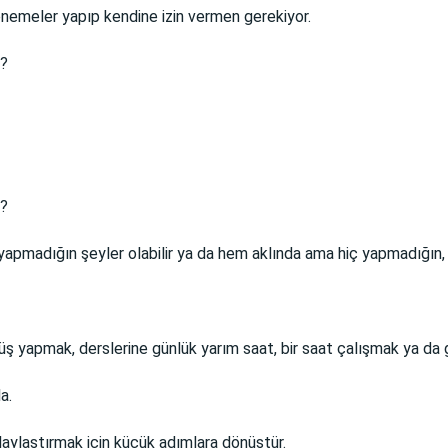
enemeler yapıp kendine izin vermen gerekiyor.
n?
i?
apmadığın şeyler olabilir ya da hem aklında ama hiç yapmadığın, sa
yüş yapmak, derslerine günlük yarım saat, bir saat çalışmak ya d
a.
laylaştırmak için küçük adımlara dönüştür.