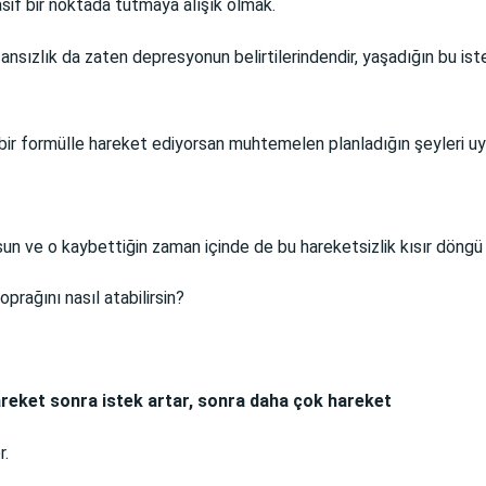
asif bir noktada tutmaya alışık olmak.
cansızlık da zaten depresyonun belirtilerindendir, yaşadığın bu i
e bir formülle hareket ediyorsan muhtemelen planladığın şeyler
n ve o kaybettiğin zaman içinde de bu hareketsizlik kısır döngü
rağını nasıl atabilirsin?
reket sonra istek artar, sonra daha çok hareket
r.