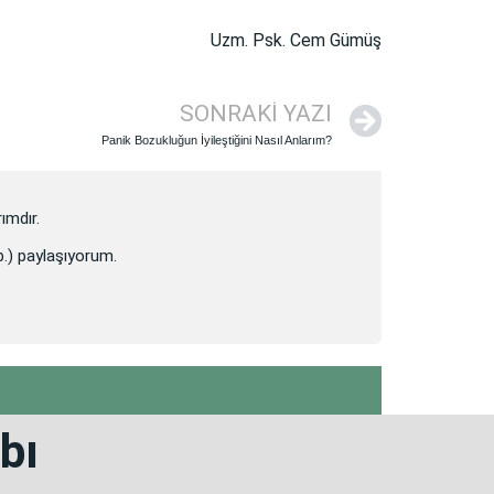
Uzm. Psk. Cem Gümüş
SONRAKI YAZI
Panik Bozukluğun İyileştiğini Nasıl Anlarım?
ımdır.
vb.) paylaşıyorum.
bı