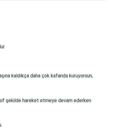
ur.
başına kaldıkça daha çok kafanda kuruyorsun,
e pasif şekilde hareket etmeye devam ederken
u.