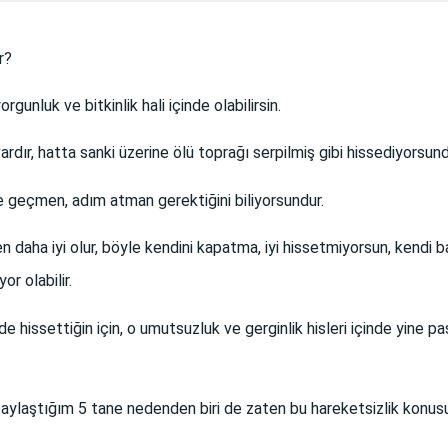
r?
unluk ve bitkinlik hali içinde olabilirsin.
rdır, hatta sanki üzerine ölü toprağı serpilmiş gibi hissediyorsund
te geçmen, adım atman gerektiğini biliyorsundur.
 daha iyi olur, böyle kendini kapatma, iyi hissetmiyorsun, kendi 
r olabilir.
nde hissettiğin için, o umutsuzluk ve gerginlik hisleri içinde yin
paylaştığım 5 tane nedenden biri de zaten bu hareketsizlik konus