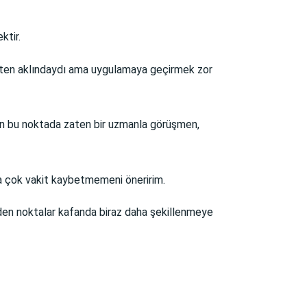
ktir.
 zaten aklındaydı ama uygulamaya geçirmek zor
an bu noktada zaten bir uzmanla görüşmen,
ha çok vakit kaybetmemeni öneririm.
z eden noktalar kafanda biraz daha şekillenmeye