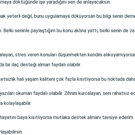
lamaya döktüğünde işe yaradığını sen de anlayacaksın.
ak yeterli değil, bunu uygulamaya döküyorsan bu bilgi senin deme
n.
Belki seninle paylaştığım bu konu aklına yattı, belki senin de
calayan, stres veren konuları düşünmekten kendini alıkoyamıyors
bir ilaç desteği alman faydalı olabilir.
etsizlik hali yaşam kaliteni çok fazla kısıtlıyorsa bu noktada da
yazıları okuman faydalı olabilir. Zihnini kurcalayan, seni rahatsı
 kolaylaşabilir.
 hayatını baya kısıtlıyorsa mutlaka destek almanı tavsiye ederim.
aşabilirsin.