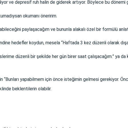
yor ve depresif ruh halin de giderek artıyor. Böylece bu dönemi 
okumadıysan okumanı öneririm.
bileceğini paylaşacağım ve bununla alakalı özel bir formülü anl
 kendine hedefler koydun, mesela “Haftada 3 kez düzenli olarak dı
slerime düzenli bir şekilde her gün birer saat çalışacağım.” ya da kı
çin “Bunları yapabilmem için önce isteğimin gelmesi gerekiyor. Ö
inde beklentilerin olabilir.