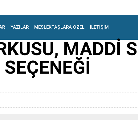
AR
YAZILAR
MESLEKTAŞLARA ÖZEL
İLETİŞİM
RKUSU, MADDİ 
 SEÇENEĞİ