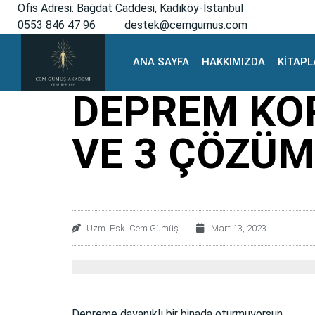
Ofis Adresi: Bağdat Caddesi, Kadıköy-İstanbul
0553 846 47 96
destek@cemgumus.com
ANA SAYFA
HAKKIMIZDA
KİTAPL
DEPREM KO
VE 3 ÇÖZÜM
Uzm. Psk. Cem Gümüş
Mart 13, 2023
Depreme dayanıklı bir binada oturmuyorsun.