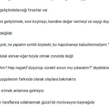
eliştirebileceği fırsatlar var.
rini geliştirmek, sınır koymayı, kendine değer vermeyi ve saygı d
eğildir.
yok, ne yapalım evlilik böyledir, bu hapishaneyi kabullenmeliyim.
luluk alırsan eğer böyle olmak zorunda değil.
elim? Hep negatif düşünüp sürekli sorun mu çıkaralım?”
diyebilirsi
 duygularının farkında olarak olaylara bakmaktır.
ar etmek anlamına gelmiyor.
len taraflarına odaklanmak güzel bir motivasyon kaynağıdır.