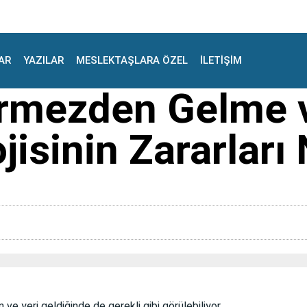
AR
YAZILAR
MESLEKTAŞLARA ÖZEL
İLETİŞİM
örmezden Gelme v
isinin Zararları
e yeri geldiğinde de gerekli gibi görülebiliyor.