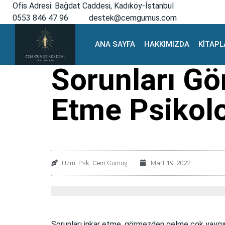
Ofis Adresi: Bağdat Caddesi, Kadıköy-İstanbul
0553 846 47 96
destek@cemgumus.com
ANA SAYFA
HAKKIMIZDA
KİTAPL
Sorunları G
Etme Psikoloj
Uzm. Psk. Cem Gümüş
Mart 19, 2022
Sorunları inkar etme, görmezden gelme çok yaygın v