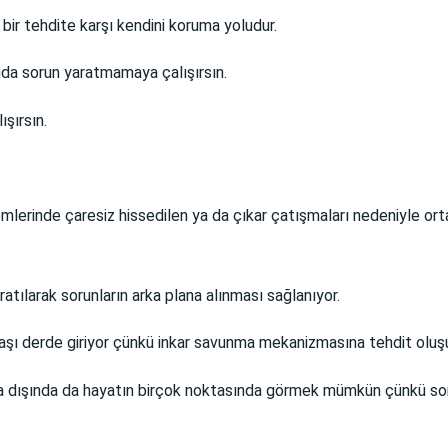
 bir tehdite karşı kendini koruma yoludur.
nda sorun yaratmamaya çalışırsın.
ışırsın.
mlerinde çaresiz hissedilen ya da çıkar çatışmaları nedeniyle or
atılarak sorunların arka plana alınması sağlanıyor.
başı derde giriyor çünkü inkar savunma mekanizmasına tehdit oluş
a dışında da hayatın birçok noktasında görmek mümkün çünkü sorun