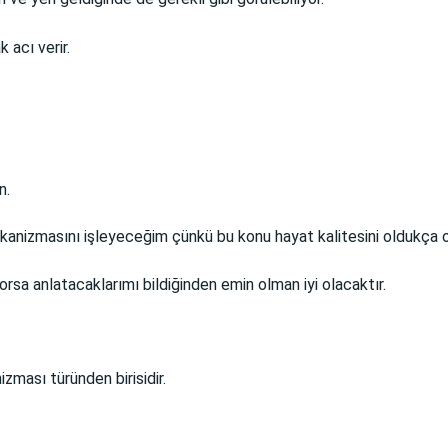
 acı verir.
un.
izmasını işleyeceğim çünkü bu konu hayat kalitesini oldukça ol
rsa anlatacaklarımı bildiğinden emin olman iyi olacaktır.
ması türünden birisidir.