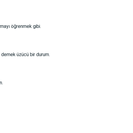
uymayı öğrenmek gibi.
”
demek üzücü bir durum.
n.