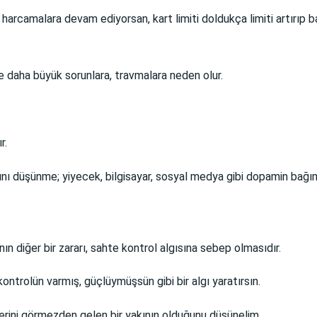
rcamalara devam ediyorsan, kart limiti doldukça limiti artırıp ba
 daha büyük sorunlara, travmalara neden olur.
r.
ı düşünme; yiyecek, bilgisayar, sosyal medya gibi dopamin bağımlı
diğer bir zararı, sahte kontrol algısına sebep olmasıdır.
kontrolün varmış, güçlüymüşsün gibi bir algı yaratırsın.
tlerini görmezden gelen bir yakının olduğunu düşünelim.