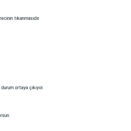
ecinin tıkanmasıdır.
bir durum ortaya çıkıyor.
orsun.