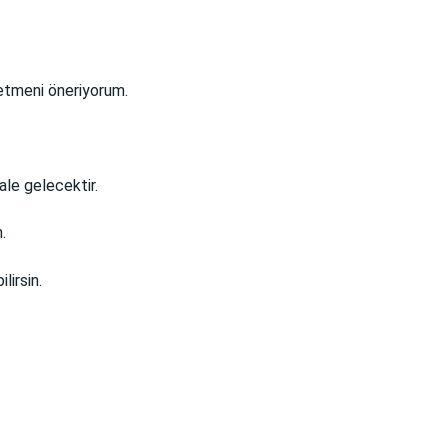
z etmeni öneriyorum.
hale gelecektir.
.
lirsin.