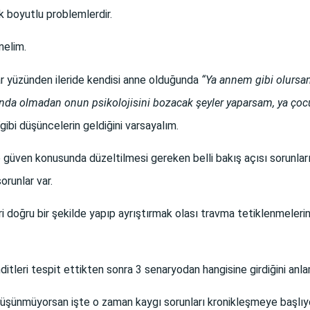
ok boyutlu problemlerdir.
nelim.
lar yüzünden ileride kendisi anne olduğunda
“Ya annem gibi olursa
arkında olmadan onun psikolojisini bozacak şeyler yaparsam, ya ço
gibi düşüncelerin geldiğini varsayalım.
üven konusunda düzeltilmesi gereken belli bakış açısı sorunları 
orunlar var.
doğru bir şekilde yapıp ayrıştırmak olası travma tetiklenmelerini,
ditleri tespit ettikten sonra 3 senaryodan hangisine girdiğini anla
düşünmüyorsan işte o zaman kaygı sorunları kronikleşmeye başlıy