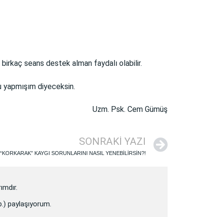
 birkaç seans destek alman faydalı olabilir.
nu yapmışım diyeceksin.
Uzm. Psk. Cem Gümüş
SONRAKI YAZI
“KORKARAK” KAYGI SORUNLARINI NASIL YENEBİLİRSİN?!
ımdır.
vb.) paylaşıyorum.