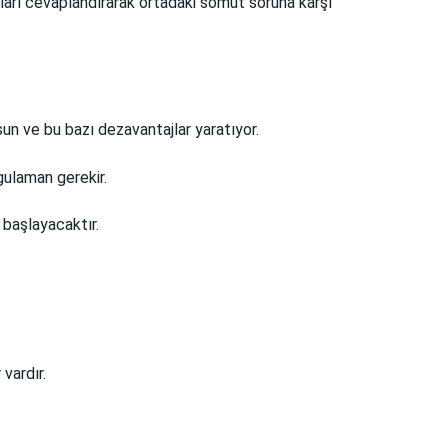
uları cevaplandırarak ortadaki somut soruna karşı
rsun ve bu bazı dezavantajlar yaratıyor.
ygulaman gerekir.
 başlayacaktır.
vardır.