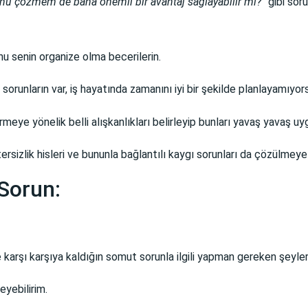
nu çözmem de bana önemli bir avantaj sağlayabilir mi?”
gibi sor
onu senin organize olma becerilerin.
sorunların var, iş hayatında zamanını iyi bir şekilde planlayamıyo
rmeye yönelik belli alışkanlıkları belirleyip bunları yavaş yavaş u
tersizlik hisleri ve bununla bağlantılı kaygı sorunları da çözülmeye
 Sorun:
rşı karşıya kaldığın somut sorunla ilgili yapman gereken şeyler 
yebilirim.