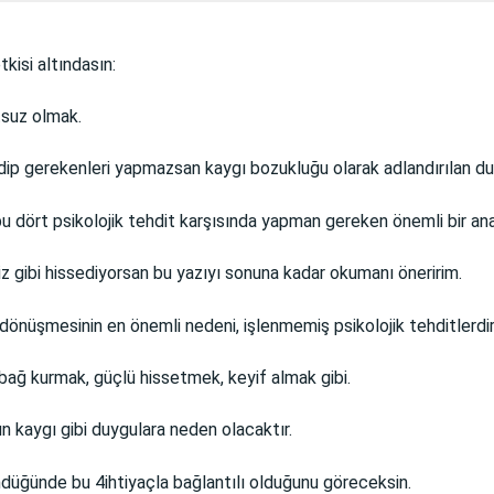
kisi altındasın:
tsuz olmak.
edip gerekenleri yapmazsan kaygı bozukluğu olarak adlandırılan dur
bu dört psikolojik tehdit karşısında yapman gereken önemli bir an
siz gibi hissediyorsan bu yazıyı sonuna kadar okumanı öneririm.
dönüşmesinin en önemli nedeni, işlenmemiş psikolojik tehditlerdir
 bağ kurmak, güçlü hissetmek, keyif almak gibi.
orun kaygı gibi duygulara neden olacaktır.
ndüğünde bu 4ihtiyaçla bağlantılı olduğunu göreceksin.