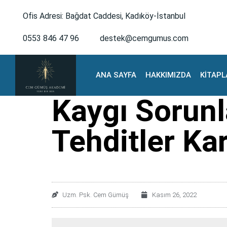
Ofis Adresi: Bağdat Caddesi, Kadıköy-İstanbul
0553 846 47 96
destek@cemgumus.com
ANA SAYFA
HAKKIMIZDA
KİTAPL
Kaygı Sorunl
Tehditler Kar
Uzm. Psk. Cem Gümüş
Kasım 26, 2022