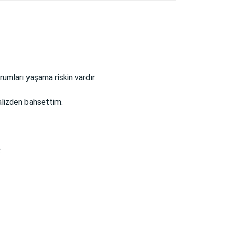
umları yaşama riskin vardır.
alizden bahsettim.
.