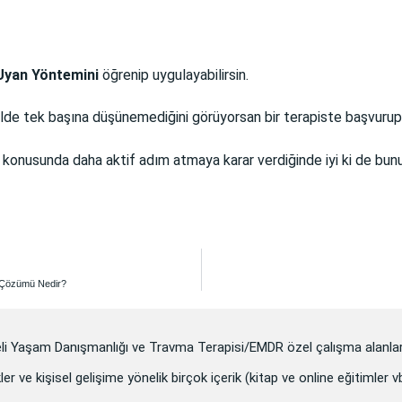
Uyan Yöntemini
öğrenip uygulayabilirsin.
kilde tek başına düşünemediğini görüyorsan bir terapiste başvurup
rın konusunda daha aktif adım atmaya karar verdiğinde iyi ki de bu
̧özümü Nedir?
eli Yaşam Danışmanlığı ve Travma Terapisi/EMDR özel çalışma alanlar
ler ve kişisel gelişime yönelik birçok içerik (kitap ve online eğitimler 