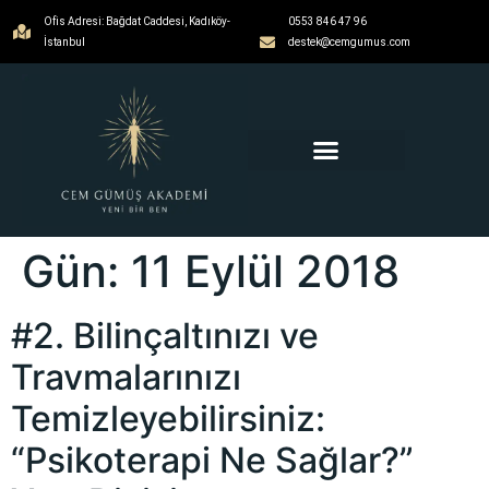
Ofis Adresi: Bağdat Caddesi, Kadıköy-
0553 846 47 96
İstanbul
destek@cemgumus.com
MESLEKTAŞLARA ÖZEL
Gün:
11 Eylül 2018
#2. Bilinçaltınızı ve
Travmalarınızı
Temizleyebilirsiniz:
“Psikoterapi Ne Sağlar?”