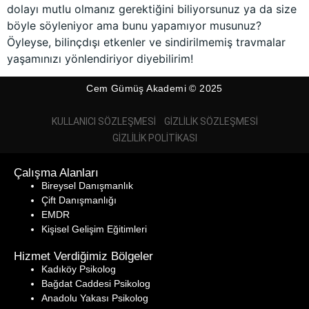
dolayı mutlu olmanız gerektiğini biliyorsunuz ya da size
böyle söyleniyor ama bunu yapamıyor musunuz?
Öyleyse, bilinçdışı etkenler ve sindirilmemiş travmalar
yaşamınızı yönlendiriyor diyebilirim!
Cem Gümüş Akademi © 2025
KULLANICI SÖZLEŞMESI
GIZLILIK SÖZLEŞMESI
GIZLILIK POLITIKASI
Çalışma Alanları
Bireysel Danışmanlık
Çift Danışmanlığı
EMDR
Kişisel Gelişim Eğitimleri
Hizmet Verdiğimiz Bölgeler
Kadıköy Psikolog
Bağdat Caddesi Psikolog
Anadolu Yakası Psikolog