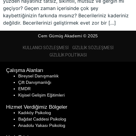
yüzden hayatınız tatsız, sıkıntılı, mutsuz ve gergin mi
geçiyor? Geçen zaman içerisinde çok şey
kaybettiğinizin farkında mısınız? Becerileriniz kaderiniz
değildir. Becerilerinizi geliştirmek evet zor bir […]
Cem Gümüş Akademi © 2025
KULLANICI SÖZLEŞMESI
GIZLILIK SÖZLEŞMESI
GIZLILIK POLITIKASI
Çalışma Alanları
Bireysel Danışmanlık
Çift Danışmanlığı
EMDR
Kişisel Gelişim Eğitimleri
Hizmet Verdiğimiz Bölgeler
Kadıköy Psikolog
Bağdat Caddesi Psikolog
Anadolu Yakası Psikolog